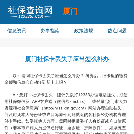
厦门
社保查询
信息资讯
办事指南
政策法规
热点问题
厦门社保卡丢失了应当怎么补办
Q： 请问社保卡丢失了应当怎么补办？ 补办后，旧卡里的缴费
金额和信息会自动转到新卡上吗？
A：您好！社保卡丢失，建议先拨打12333办理电话挂失，或使
用社保微信及 APP客户端（微信号xmsbzx），或登录“厦门市人力
资源和社会保障局”（http://hrss.xm.gov.cn/）网站办理自助挂失，
并及时凭本人身份证或户口簿原件到到就近的各社保经办机构办理
补卡手续。如委托他人办理，需同时携带委托人身份证或户口簿原
件（非本市户籍人员提供通行证、返乡证、护照原件）。如系统查